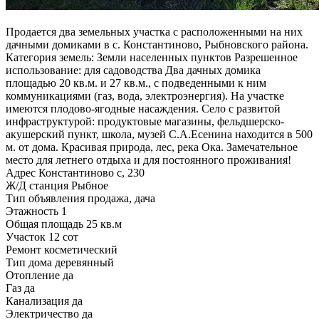
Продается два земельных участка с расположенными на них
дачными домиками в с. Константиново, Рыбновского района.
Категория земель: Земли населенных пунктов Разрешенное
использование: для садоводства Два дачных домика
площадью 20 кв.м. и 27 кв.м., с подведенными к ним
коммуникациями (газ, вода, электроэнергия). На участке
имеются плодово-ягодные насаждения. Село с развитой
инфраструктурой: продуктовые магазины, фельдшерско-
акушерский пункт, школа, музей С.А.Есенина находится в 500
м. от дома. Красивая природа, лес, река Ока. Замечательное
место для летнего отдыха и для постоянного проживания!
Адрес
Константиново с, 230
Ж/Д станция
Рыбное
Тип объявления
продажа, дача
Этажность
1
Общая площадь
25 кв.м
Участок
12 сот
Ремонт
косметический
Тип дома
деревянный
Отопление
да
Газ
да
Канализация
да
Электричество
да