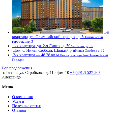
1-к
квартира, ул. Олимпийский городок, д. 5
Олимпийский
городок мкр, 5
1-к квартира, ул. 2-я Линия, д. 50
2-я Линия ул, 50
Дом, с. Инная слобода, Шацкий р-н
Инная Слобода с, 12
2-к квартира — 48,28 кв.м.
Рязань, микрорайон Олимпийский
Городок
Все предложения
г. Рязань, ул. Стройкова, д. 11, офис 10
+7 (4912) 527-267
Александр
Меню
О компании
Услуги
Полезные статьи
Отзывы