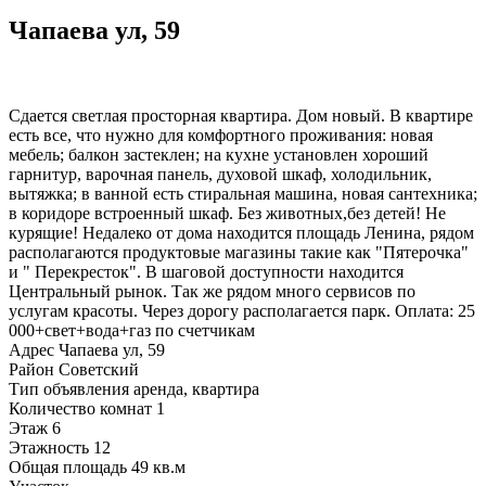
Чапаева ул, 59
Сдается светлая просторная квартира. Дом новый. В квартире
есть все, что нужно для комфортного проживания: новая
мебель; балкон застеклен; на кухне установлен хороший
гарнитур, варочная панель, духовой шкаф, холодильник,
вытяжка; в ванной есть стиральная машина, новая сантехника;
в коридоре встроенный шкаф. Без животных,без детей! Не
курящие! Недалеко от дома находится площадь Ленина, рядом
располагаются продуктовые магазины такие как "Пятерочка"
и " Перекресток". В шаговой доступности находится
Центральный рынок. Так же рядом много сервисов по
услугам красоты. Через дорогу располагается парк. Оплата: 25
000+свет+вода+газ по счетчикам
Адрес
Чапаева ул, 59
Район
Советский
Тип объявления
аренда, квартира
Количество комнат
1
Этаж
6
Этажность
12
Общая площадь
49 кв.м