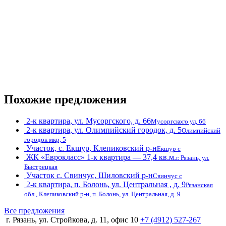
Похожие предложения
2-к квартира, ул. Мусоргского, д. 66
Мусоргского ул, 66
2-к квартира, ул. Олимпийский городок, д. 5
Олимпийский
городок мкр, 5
Участок, с. Екшур, Клепиковский р-н
Екшур с
ЖК «Еврокласс» 1-к квартира — 37,4 кв.м.
г. Рязань, ул.
Быстрецкая
Участок с. Свинчус, Шиловский р-н
Свинчус с
2-к квартира, п. Болонь, ул. Центральная , д. 9
Рязанская
обл., Клепиковский р-н, п. Болонь, ул. Центральная, д. 9
Все предложения
г. Рязань, ул. Стройкова, д. 11, офис 10
+7 (4912) 527-267