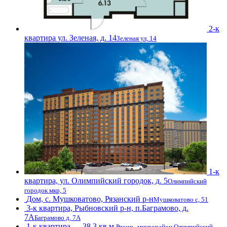
2-к
квартира ул. Зеленая, д. 14
Зеленая ул, 14
1-к
квартира, ул. Олимпийский городок, д. 5
Олимпийский
городок мкр, 5
Дом, с. Мушковатово, Рязанский р-н
Мушковатово с, 51
3-к квартира, Рыбновский р-н, п.Баграмово, д.
7А
Баграмово д, 7А
1-к квартира — 38,3 кв.м.
Рязань, микрорайон Олимпийский