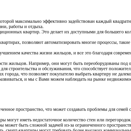
которой максимально эффективно задействован каждый квадрат
ни, работы и отдыха.
иционных квартир. Это делает их доступными для большего кол
квартирах, позволяют автоматизировать многие процессы, такие
учшением качества жизни жильцов, и все это благодаря совре
ости жильцов. Например, они могут быть переоборудованы под о
 для строительства и обслуживания, что способствует положит
 города, что позволяет покупателю выбрать квартиру не далеко
азвиваться, и мы с Вами можем наблюдать на рынке недвижимо
енное пространство, что может создавать проблемы для семей 
ры могут иметь недостаточное количество стен или перегородок
 может быть сложной задачей из-за ограниченного пространств
ь, смарт-квартиры могут требовать более высоких коммунальны