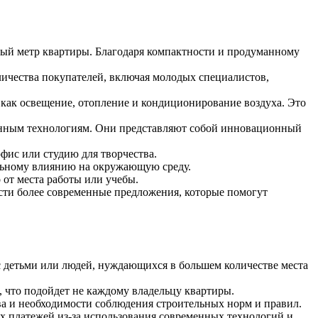
ный метр квартиры. Благодаря компактности и продуманному
ичества покупателей, включая молодых специалистов,
 как освещение, отопление и кондиционирование воздуха. Это
менным технологиям. Они представляют собой инновационный
фис или студию для творчества.
ельному влиянию на окружающую среду.
 от места работы или учебы.
сти более современные предложения, которые помогут
с детьми или людей, нуждающихся в большем количестве места
, что подойдет не каждому владельцу квартиры.
а и необходимости соблюдения строительных норм и правил.
х платежей из-за использования современных технологий и